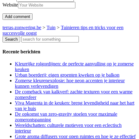
Website
terras-zonwering.be
>
Tuin
>
Tuinieren tips en tricks voor een
succesvolle oogst
Recente berichten
Kleurrijke rolgordijnen: de perfecte aanvulling op je zomerse
keuken
Urban boerderij: eigen groenten kweken op je balkon
Zomerse kleurenexplosie: hoe neon accenten je interieur
kunnen verlevendigen
De comeback van kalkverf: zachte texturen voor een warme
zomersfeer
Viva Magenta in de keuken: breng levendigheid naar het hart
van je huis
De opkomst van zero-gravity stoelen voor maximale
zomerontspanning
Wereldschatten: culturele motieven voor een eclectisch
interieur
Grote aroma diffusers voor open ruimtes en hoe je ze effectief