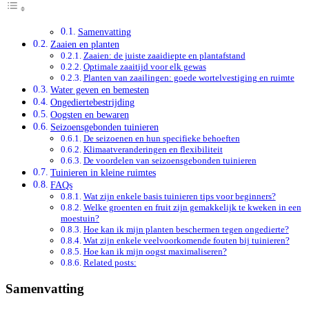
Samenvatting
Zaaien en planten
Zaaien: de juiste zaaidiepte en plantafstand
Optimale zaaitijd voor elk gewas
Planten van zaailingen: goede wortelvestiging en ruimte
Water geven en bemesten
Ongediertebestrijding
Oogsten en bewaren
Seizoensgebonden tuinieren
De seizoenen en hun specifieke behoeften
Klimaatveranderingen en flexibiliteit
De voordelen van seizoensgebonden tuinieren
Tuinieren in kleine ruimtes
FAQs
Wat zijn enkele basis tuinieren tips voor beginners?
Welke groenten en fruit zijn gemakkelijk te kweken in een
moestuin?
Hoe kan ik mijn planten beschermen tegen ongedierte?
Wat zijn enkele veelvoorkomende fouten bij tuinieren?
Hoe kan ik mijn oogst maximaliseren?
Related posts:
Samenvatting