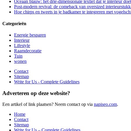
Oceaan blauw: het drie-dimensionale textiel dat je interieur doe
Post-modern revival: de comeback van oversized interieurstuk
Hoe chirps en tweets in je badkamer te integreren met vogelschi
Categorieën
Energie besparen
Interieur
Lifestyle
Raamdecoratie
Tuin
wonen
Contact
Sitemap
Write for Us - Complete Guidelines
Adverteren op deze website?
Een artikel of link plaatsen? Neem contact op via
napiseo.com
.
Home
Contact
Sitemap
Write for Us – Complete Guidelines