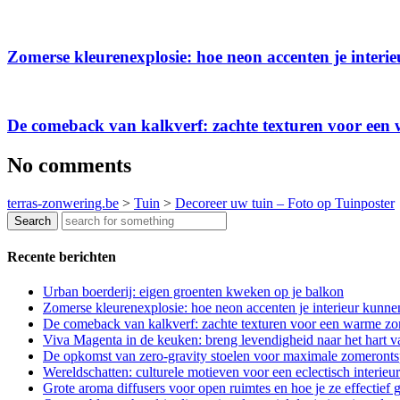
Zomerse kleurenexplosie: hoe neon accenten je interi
De comeback van kalkverf: zachte texturen voor een
No comments
terras-zonwering.be
>
Tuin
>
Decoreer uw tuin – Foto op Tuinposter
Recente berichten
Urban boerderij: eigen groenten kweken op je balkon
Zomerse kleurenexplosie: hoe neon accenten je interieur kunne
De comeback van kalkverf: zachte texturen voor een warme zo
Viva Magenta in de keuken: breng levendigheid naar het hart va
De opkomst van zero-gravity stoelen voor maximale zomeront
Wereldschatten: culturele motieven voor een eclectisch interieur
Grote aroma diffusers voor open ruimtes en hoe je ze effectief 