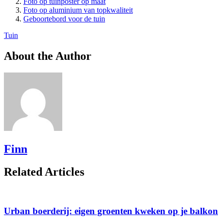
Foto op tuinposter op maat
Foto op aluminium van topkwaliteit
Geboortebord voor de tuin
Tuin
About the Author
Finn
Related Articles
Urban boerderij: eigen groenten kweken op je balkon