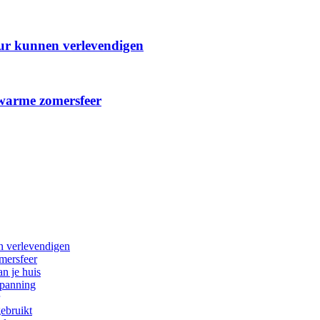
eur kunnen verlevendigen
 warme zomersfeer
n verlevendigen
mersfeer
n je huis
spanning
gebruikt