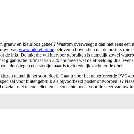
t een grauw en kleurloos geheel? Waarom overweegt u dan niet eens een
en wij van
www.nikkel-art.be
beloven u bovendien dat de posters ruim 3
oor de inkt. De inkt die wij hiervoor gebruiken is namelijk zowel water
tot het gigantische formaat van 320 cm breed wat de afbeelding dus lev
eiteloos tegen een stootje maar is toch redelijk zacht en flexibel.
 te kiezen namelijk het soort doek. Gaat u voor het geperforeerde PVC-
t speciaal voor buitengebruik als bijvoorbeeld poster ontworpen is? Na
 u zeker niet teleurstellen en is een echte boost voor de sfeer van uw tu