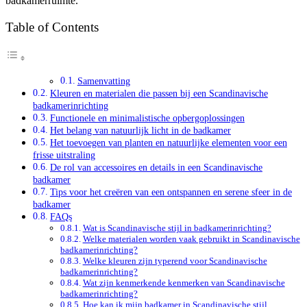
badkamerruimte.
Table of Contents
Samenvatting
Kleuren en materialen die passen bij een Scandinavische
badkamerinrichting
Functionele en minimalistische opbergoplossingen
Het belang van natuurlijk licht in de badkamer
Het toevoegen van planten en natuurlijke elementen voor een
frisse uitstraling
De rol van accessoires en details in een Scandinavische
badkamer
Tips voor het creëren van een ontspannen en serene sfeer in de
badkamer
FAQs
Wat is Scandinavische stijl in badkamerinrichting?
Welke materialen worden vaak gebruikt in Scandinavische
badkamerinrichting?
Welke kleuren zijn typerend voor Scandinavische
badkamerinrichting?
Wat zijn kenmerkende kenmerken van Scandinavische
badkamerinrichting?
Hoe kan ik mijn badkamer in Scandinavische stijl