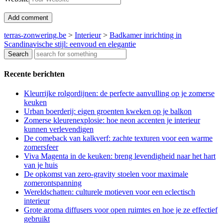
terras-zonwering.be
>
Interieur
>
Badkamer inrichting in
Scandinavische stijl: eenvoud en elegantie
Recente berichten
Kleurrijke rolgordijnen: de perfecte aanvulling op je zomerse
keuken
Urban boerderij: eigen groenten kweken op je balkon
Zomerse kleurenexplosie: hoe neon accenten je interieur
kunnen verlevendigen
De comeback van kalkverf: zachte texturen voor een warme
zomersfeer
Viva Magenta in de keuken: breng levendigheid naar het hart
van je huis
De opkomst van zero-gravity stoelen voor maximale
zomerontspanning
Wereldschatten: culturele motieven voor een eclectisch
interieur
Grote aroma diffusers voor open ruimtes en hoe je ze effectief
gebruikt