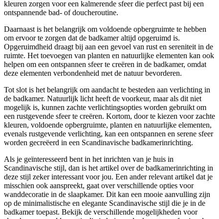
kleuren zorgen voor een kalmerende sfeer die perfect past bij een
ontspannende bad- of doucheroutine.
Daarnaast is het belangrijk om voldoende opbergruimte te hebben
om ervoor te zorgen dat de badkamer altijd opgeruimd is.
Opgeruimdheid draagt bij aan een gevoel van rust en sereniteit in de
ruimte. Het toevoegen van planten en natuurlijke elementen kan ook
helpen om een ontspannen sfeer te creëren in de badkamer, omdat
deze elementen verbondenheid met de natuur bevorderen.
Tot slot is het belangrijk om aandacht te besteden aan verlichting in
de badkamer. Natuurlijk licht heeft de voorkeur, maar als dit niet
mogelijk is, kunnen zachte verlichtingsopties worden gebruikt om
een rustgevende sfeer te creëren. Kortom, door te kiezen voor zachte
kleuren, voldoende opbergruimte, planten en natuurlijke elementen,
evenals rustgevende verlichting, kan een ontspannen en serene sfeer
worden gecreëerd in een Scandinavische badkamerinrichting.
Als je geïnteresseerd bent in het inrichten van je huis in
Scandinavische stijl, dan is het artikel over de badkamerinrichting in
deze stijl zeker interessant voor jou. Een ander relevant artikel dat je
misschien ook aanspreekt, gaat over verschillende opties voor
wanddecoratie in de slaapkamer. Dit kan een mooie aanvulling zijn
op de minimalistische en elegante Scandinavische stijl die je in de
badkamer toepast. Bekijk de verschillende mogelijkheden voor