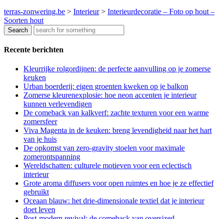
terras-zonwering.be
>
Interieur
>
Interieurdecoratie – Foto op hout –
Soorten hout
Recente berichten
Kleurrijke rolgordijnen: de perfecte aanvulling op je zomerse
keuken
Urban boerderij: eigen groenten kweken op je balkon
Zomerse kleurenexplosie: hoe neon accenten je interieur
kunnen verlevendigen
De comeback van kalkverf: zachte texturen voor een warme
zomersfeer
Viva Magenta in de keuken: breng levendigheid naar het hart
van je huis
De opkomst van zero-gravity stoelen voor maximale
zomerontspanning
Wereldschatten: culturele motieven voor een eclectisch
interieur
Grote aroma diffusers voor open ruimtes en hoe je ze effectief
gebruikt
Oceaan blauw: het drie-dimensionale textiel dat je interieur
doet leven
Post-modern revival: de comeback van oversized