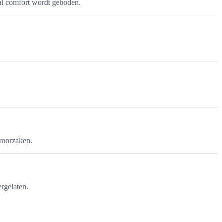
al comfort wordt geboden.
eroorzaken.
rgelaten.