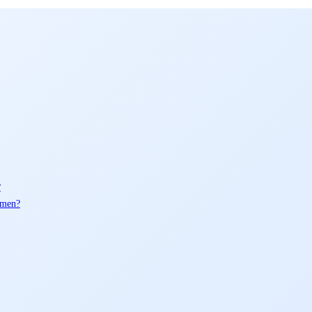
?
emen?