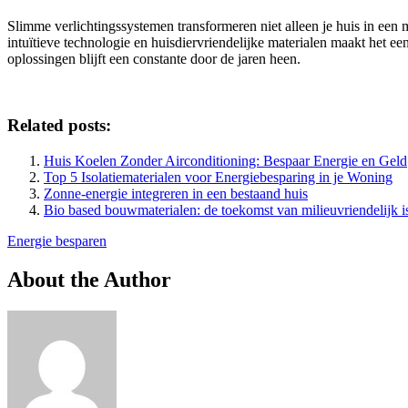
Slimme verlichtingssystemen transformeren niet alleen je huis in ee
intuïtieve technologie en huisdiervriendelijke materialen maakt het ee
oplossingen blijft een constante door de jaren heen.
Related posts:
Huis Koelen Zonder Airconditioning: Bespaar Energie en Geld
Top 5 Isolatiematerialen voor Energiebesparing in je Woning
Zonne-energie integreren in een bestaand huis
Bio based bouwmaterialen: de toekomst van milieuvriendelijk i
Energie besparen
About the Author